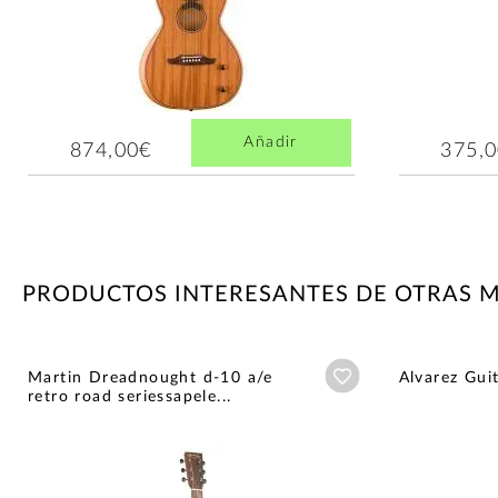
Añadir
874,00€
375,
PRODUCTOS INTERESANTES DE OTRAS 
Añadir a wishlist
Martin Dreadnought d-10 a/e
Alvarez Gui
retro road seriessapele...