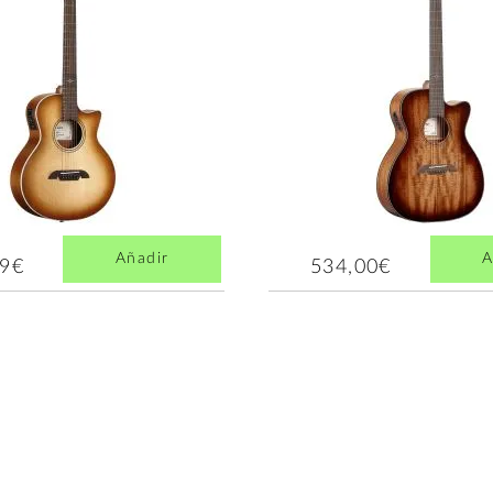
Añadir
A
79€
534,00€