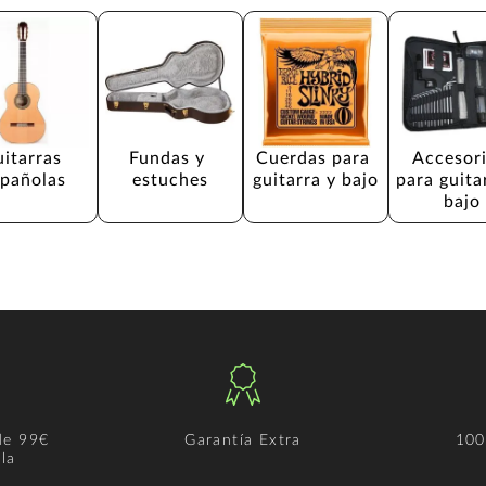
itarras 
Fundas y 
Cuerdas para 
Accesori
spañolas
estuches
guitarra y bajo
para guita
bajo
de 99€
Garantía Extra
100
la