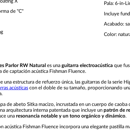
loating X
Pala: 6-in-L
orma de "C"
Incluye fun
Acabado: sa
ng
Color: natur
es Parlor RW Natural
es una
guitarra electroacústica
que fus
a de captación acústica Fishman Fluence.
una estructura de refuerzo única, las guitarras de la serie Hi
rras acústicas
con el doble de su tamaño, proporcionando una
a.
pa de abeto Sitka macizo, incrustada en un cuerpo de caoba 
na arquitectura interna patentada que incluye un
patrón de r
uce una
resonancia notable y un tono orgánico y dinámico
.
ón acústica Fishman Fluence incorpora una elegante pastilla 