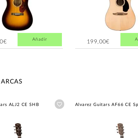
Añadir
A
00€
199,00€
MARCAS
Añadir a wishlist
tars ALJ2 CE SHB
Alvarez Guitars AF66 CE S