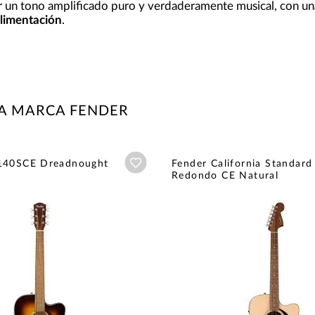
er un tono amplificado puro y verdaderamente musical, con u
oalimentación
.
LA MARCA FENDER
Añadir a wishlist
140SCE Dreadnought
Fender California Standard
Redondo CE Natural