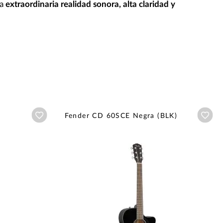
na
extraordinaria realidad sonora, alta claridad y
Añadir a wishlist
Aña
Fender CD 60SCE Negra (BLK)