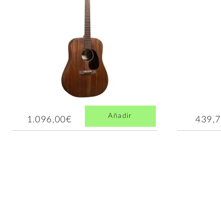
Añadir
1.096,00€
439,