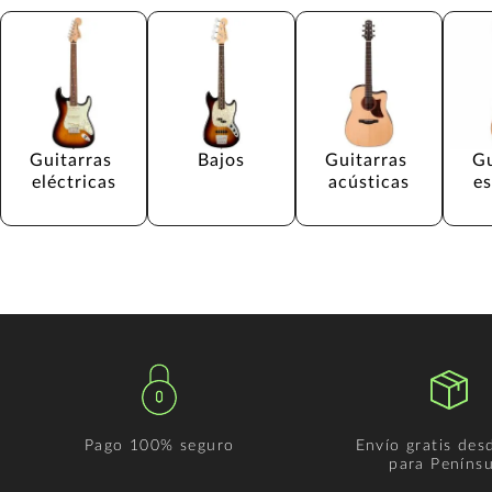
Guitarras 
Bajos
Guitarras 
Gu
eléctricas
acústicas
e
Pago 100% seguro
Envío gratis des
para Penínsu