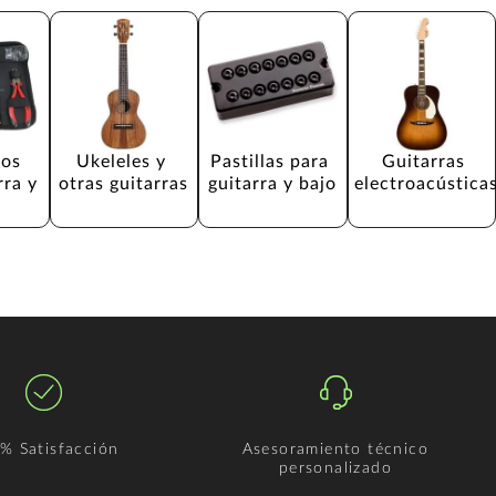
os 
Ukeleles y 
Pastillas para 
Guitarras 
rra y 
otras guitarras
guitarra y bajo
electroacústica
% Satisfacción
Asesoramiento técnico
personalizado