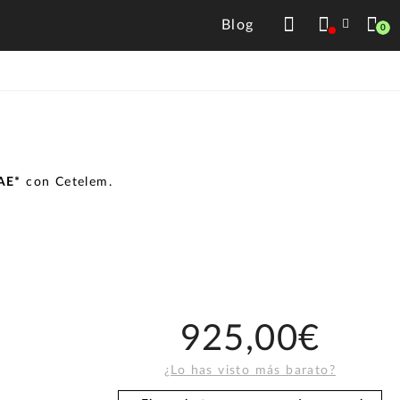
Blog
0
TAE*
con Cetelem.
925,00€
¿Lo has visto más barato?