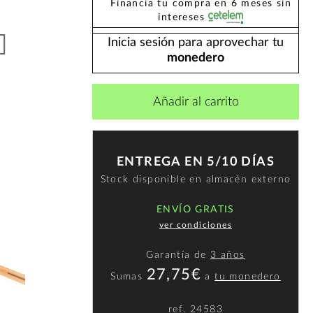
Financia tu compra en 6 meses sin
intereses
Inicia sesión para aprovechar tu
monedero
Añadir al carrito
ENTREGA EN 5/10 DÍAS
Stock disponible en almacén externo
ENVÍO GRATIS
ver condiciones
Garantía de
3 años
27,75€
Sumas
a
tu monedero
ref.
24583