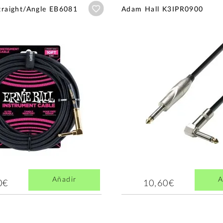
Añadir a wishlist
Straight/Angle EB6081
Adam Hall K3IPR0900
Añadir
A
0€
10,60€