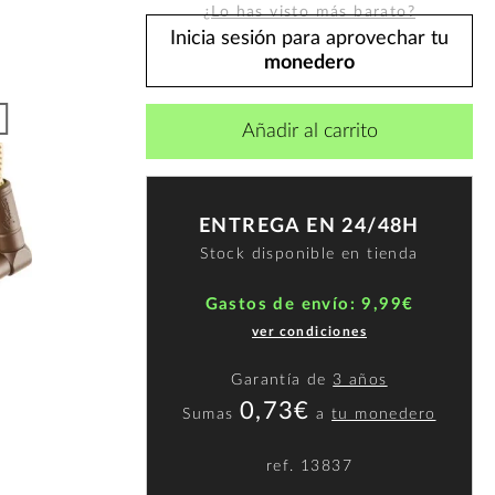
¿Lo has visto más barato?
Inicia sesión para aprovechar tu
monedero
Añadir al carrito
ENTREGA EN 24/48H
Stock disponible en tienda
Gastos de envío: 9,99€
ver condiciones
Garantía de
3 años
0,73€
Sumas
a
tu monedero
ref.
13837