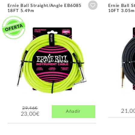
Añadir a wishlist
Ernie Ball Straight/Angle EB6085
Ernie Ball 
18FT 5.49m
10FT 3.05m
29,46€
21,0
Añadir
23,00€