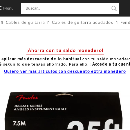
Menú
Cables de guitarra
Cables de guitarra acodados
Fen
¡Ahorra con tu saldo monedero!
r
aplicar más descuento de lo habitual
con tu saldo monedero
%
según lo que tengas ahorrado. Para ello, ¡
Accede a tu cuen
Quiero ver más artículos con descuento extra monedero