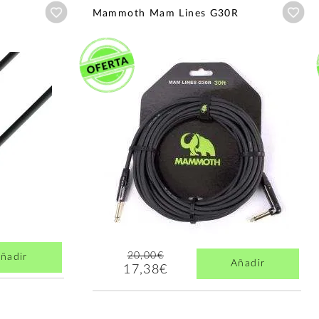
Añadir a wishlist
Aña
Mammoth Mam Lines G30R
20,00€
ñadir
Añadir
17,38€