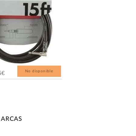
No disponible
5€
MARCAS