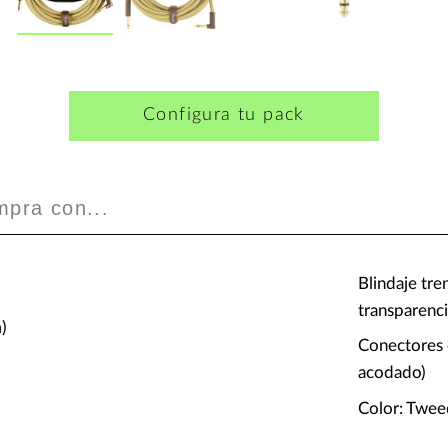
Configura tu pack
mpra con...
Blindaje tre
transparenc
)
Conectores 
acodado)
Color: Twe