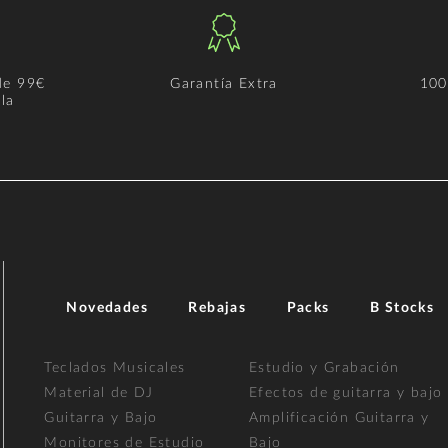
de 99€
Garantía Extra
100
la
Novedades
Rebajas
Packs
B Stocks
Teclados Musicales
Estudio y Grabación
Material de DJ
Efectos de guitarra y bajo
Guitarra y Bajo
Amplificación Guitarra y
Monitores de Estudio
Bajo