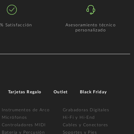
% Satisfacción
Asesoramiento técnico
personalizado
Tarjetas Regalo
Outlet
Black Friday
Instrumentos de Arco
Grabadoras Digitales
Micrófonos
Hi-Fi y Hi-End
Controladores MIDI
Cables y Conectores
Batería y Percusión
Soportes y Pies