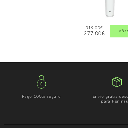
319,00€
Aña
277,00€
Pago 100% seguro
Envío gratis des
para Penínsu