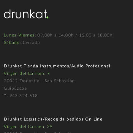
Lunes-Viernes
: 09.00h a 14.00h / 15.00 a 18.00h
Sábado
: Cerrado
Drunkat Tienda Instrumentos/Audio Profesional
Virgen del Carmen, 7
20012 Donostia - San Sebastián
Guipúzcoa
T.
943 324 618
Drunkat Logística/Recogida pedidos On Line
Virgen del Carmen, 39