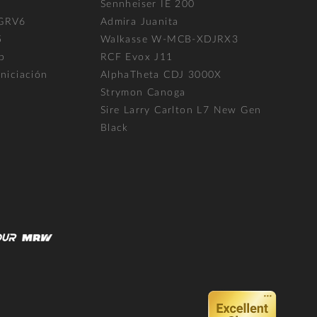
l
Sennheiser IE 200
 GRV6
Admira Juanita
5
Walkasse W-MCB-XDJRX3
p
RCF Evox J11
niciación
AlphaTheta CDJ 3000X
Strymon Canoga
Sire Larry Carlton L7 New Gen
Black