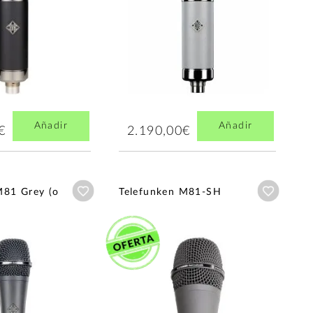
Añadir
Añadir
€
2.190,00€
Añadir a wishlist
Añadir a
M81 Grey (o
Telefunken M81-SH