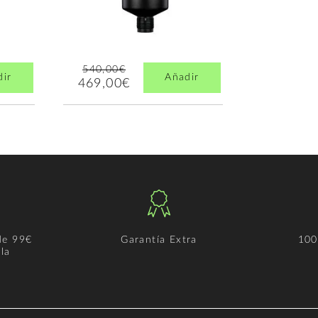
540,00€
dir
Añadir
469,00€
de 99€
Garantía Extra
100
la