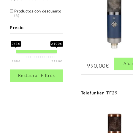
Productos con descuento
(6)
Precio
268€
2190€
268€
2190€
Aña
990,00€
Restaurar Filtros
Telefunken TF29