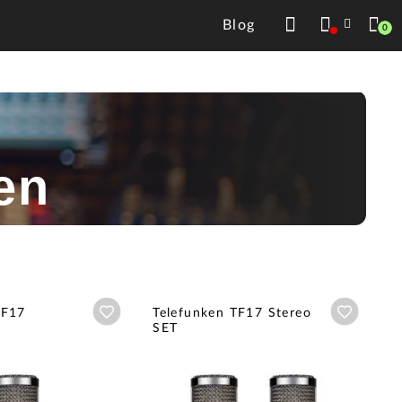
Blog
0
en
Añadir a wishlist
Añadir a
TF17
Telefunken TF17 Stereo
SET