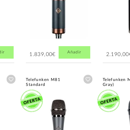
dir
Añadir
1.839,00€
2.190,00
Añadir a wishlist
Añadir a wishlist
Telefunken M81
Telefunken 
Standard
Gray)