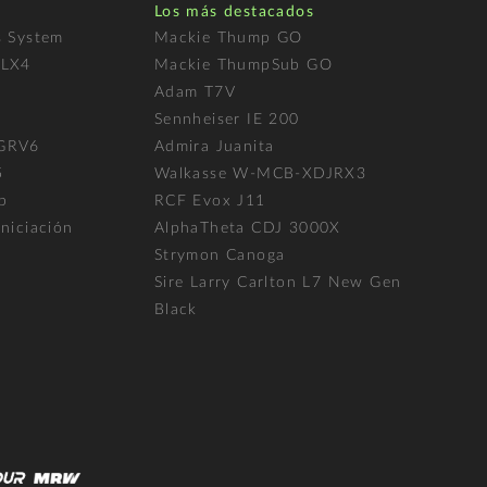
Los más destacados
s System
Mackie Thump GO
FLX4
Mackie ThumpSub GO
Adam T7V
l
Sennheiser IE 200
 GRV6
Admira Juanita
5
Walkasse W-MCB-XDJRX3
p
RCF Evox J11
niciación
AlphaTheta CDJ 3000X
Strymon Canoga
Sire Larry Carlton L7 New Gen
Black