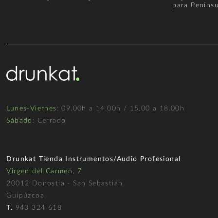
para Penínsu
Lunes-Viernes
: 09.00h a 14.00h / 15.00 a 18.00h
Sábado
: Cerrado
Drunkat Tienda Instrumentos/Audio Profesional
Virgen del Carmen, 7
20012 Donostia - San Sebastián
Guipúzcoa
T.
943 324 618