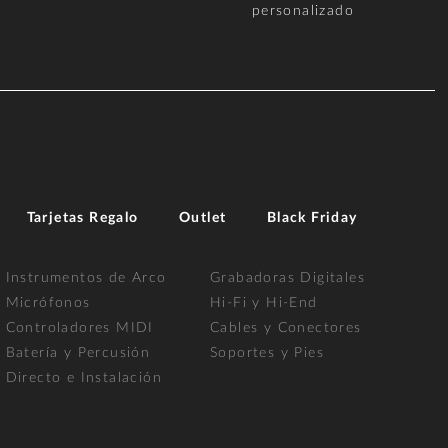
personalizado
Tarjetas Regalo
Outlet
Black Friday
Instrumentos de Arco
Grabadoras Digitales
Micrófonos
Hi-Fi y Hi-End
Controladores MIDI
Cables y Conectores
Batería y Percusión
Soportes y Pies
Directo e Instalación