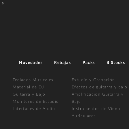
la
Novedades
Rebajas
Packs
B Stocks
Teclados Musicales
Estudio y Grabación
Material de DJ
Efectos de guitarra y bajo
Guitarra y Bajo
Amplificación Guitarra y
Monitores de Estudio
Bajo
Interfaces de Audio
Instrumentos de Viento
Auriculares