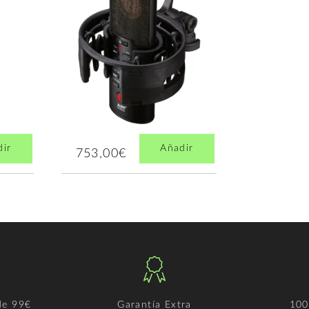
dir
Añadir
753,00€
de 99€
Garantía Extra
100