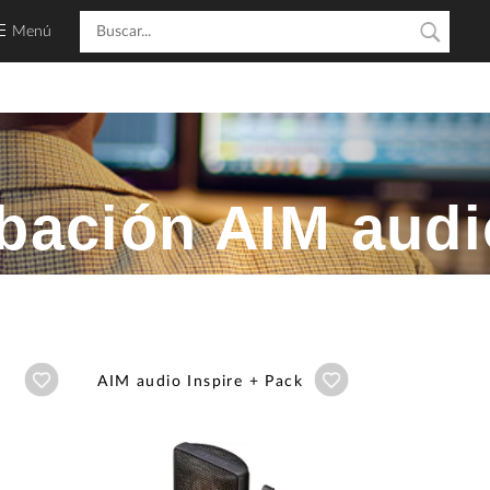
Menú
bación AIM audi
Añadir a wishlist
Añadir a wishlist
AIM audio Inspire + Pack