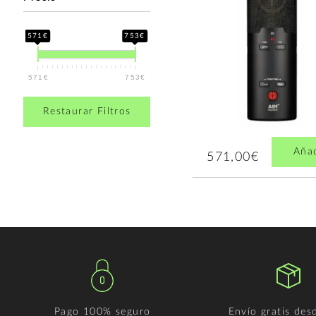
571€
753€
571€
753€
Restaurar Filtros
Aña
571,00€
Pago 100% seguro
Envío gratis des