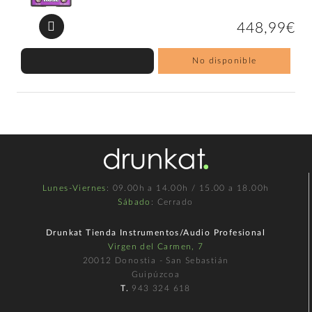
448,99€
No disponible
Lunes-Viernes
: 09.00h a 14.00h / 15.00 a 18.00h
Sábado
: Cerrado
Drunkat Tienda Instrumentos/Audio Profesional
Virgen del Carmen, 7
20012 Donostia - San Sebastián
Guipúzcoa
T.
943 324 618