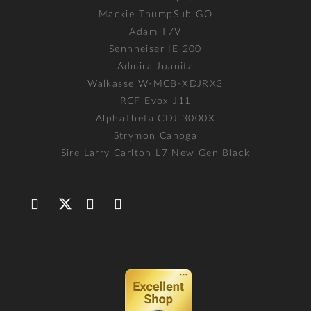
Mackie ThumpSub GO
Adam T7V
Sennheiser IE 200
Admira Juanita
Walkasse W-MCB-XDJRX3
RCF Evox J11
AlphaTheta CDJ 3000X
Strymon Canoga
Sire Larry Carlton L7 New Gen Black