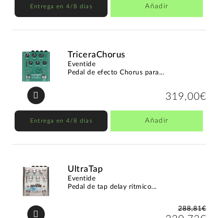
Añadir
Entrega en 4/8 días
TriceraChorus
Eventide
Pedal de efecto Chorus para...
319,00€
Añadir
Entrega en 4/8 días
UltraTap
Eventide
Pedal de tap delay rítmico...
288,81€