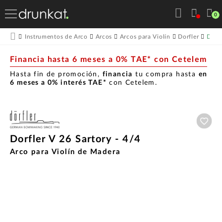
0
Dorfl
Instrumentos de Arco
Arcos
Arcos para Violín
Dorfler
Financia hasta 6 meses a 0% TAE* con Cetelem
Hasta fin de promoción,
financia
tu compra hasta
en
6 meses a 0% interés TAE*
con Cetelem.
Aña
Dorfler V 26 Sartory - 4/4
Arco para Violín de Madera