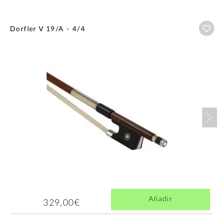
Añ
Dorfler V 19/A - 4/4
Nex
Añadir
329,00€