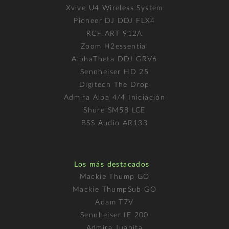
Xvive U4 Wireless System
Pioneer DJ DDJ FLX4
RCF ART 912A
Zoom H2essential
AlphaTheta DDJ GRV6
Sennheiser HD 25
Digitech The Drop
Admira Alba 4/4 Iniciación
Shure SM58 LCE
BSS Audio AR133
Los más destacados
Mackie Thump GO
Mackie ThumpSub GO
Adam T7V
Sennheiser IE 200
Admira Juanita