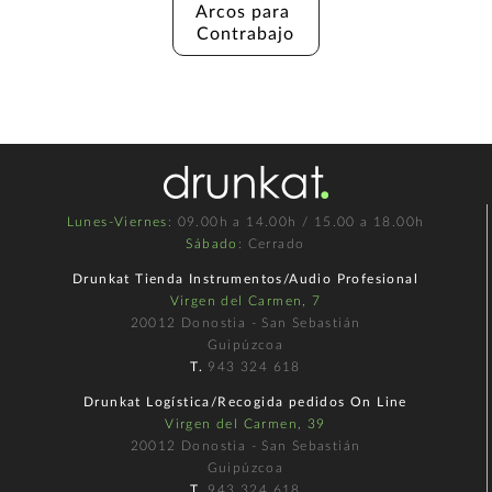
Arcos para 
Contrabajo
Lunes-Viernes
: 09.00h a 14.00h / 15.00 a 18.00h
Sábado
: Cerrado
Drunkat Tienda Instrumentos/Audio Profesional
Virgen del Carmen, 7
20012 Donostia - San Sebastián
Guipúzcoa
T.
943 324 618
Drunkat Logística/Recogida pedidos On Line
Virgen del Carmen, 39
20012 Donostia - San Sebastián
Guipúzcoa
T.
943 324 618