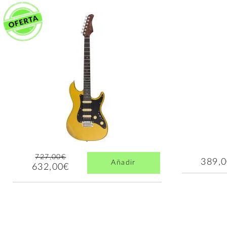
727,00€
389,
Añadir
632,00€