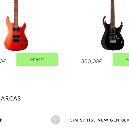
Añadir
A
00€
300,00€
MARCAS
Añadir a wishlist
ck
Sire S7 HSS NEW GEN BLK