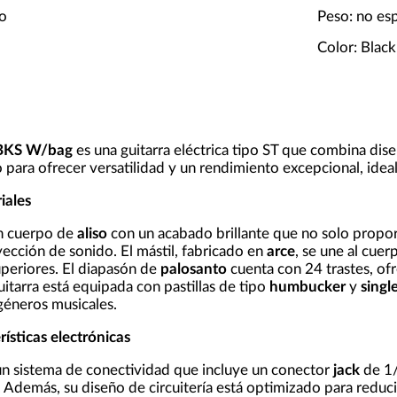
do
Peso: no es
Color: Black
 BKS W/bag
es una guitarra eléctrica tipo ST que combina dis
para ofrecer versatilidad y un rendimiento excepcional, ideal
iales
n cuerpo de
aliso
con un acabado brillante que no solo propor
yección de sonido. El mástil, fabricado en
arce
, se une al cuer
uperiores. El diapasón de
palosanto
cuenta con 24 trastes, of
uitarra está equipada con pastillas de tipo
humbucker
y
single
géneros musicales.
rísticas electrónicas
n sistema de conectividad que incluye un conector
jack
de 1/
 Además, su diseño de circuitería está optimizado para reducir