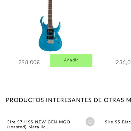
Añadir
298,00€
236,
PRODUCTOS INTERESANTES DE OTRAS 
Añadir a wishlist
Sire S7 HSS NEW GEN MGO
Sire S5 Bla
(roasted) Metallic...