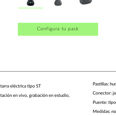
Configura tu pack
Pastillas: h
arra eléctrica tipo ST
Conector: j
etación en vivo, grabación en estudio,
Puente: tip
Medidas: no