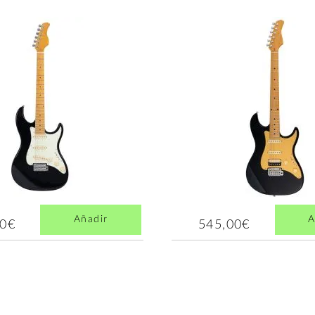
Añadir
A
00€
545,00€