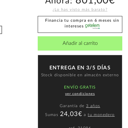
801,00€
Ahora:
¿Lo has visto más barato?
Financia tu compra en 6 meses sin
intereses
Añadir al carrito
ENTREGA EN 3/5 DÍAS
Stock disponible en almacén externo
ENVÍO GRATIS
ver condiciones
Garantía de
3 años
24,03€
Sumas
a
tu monedero