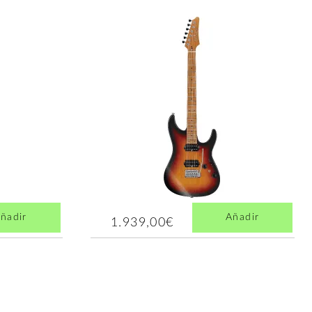
ñadir
Añadir
1.939,00€