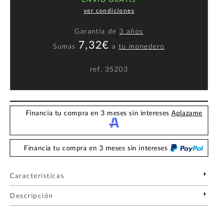
ENVÍO GRATIS
ver condiciones
Garantía de
3 años
7,32€
Sumas
a
tu monedero
ref.
35203
Financia tu compra en 3 meses sin intereses
Aplazame
Financia tu compra en 3 meses sin intereses
Características
Descripción