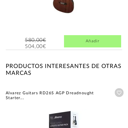
580,00€
Añadir
504,00€
PRODUCTOS INTERESANTES DE OTRAS
MARCAS
Añ
Alvarez Guitars RD26S AGP Dreadnought
Starter...