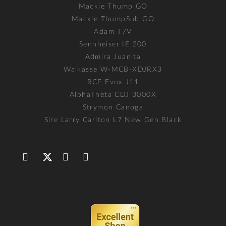
Mackie Thump GO
Mackie ThumpSub GO
Adam T7V
Sennheiser IE 200
Admira Juanita
Walkasse W-MCB-XDJRX3
RCF Evox J11
AlphaTheta CDJ 3000X
Strymon Canoga
Sire Larry Carlton L7 New Gen Black