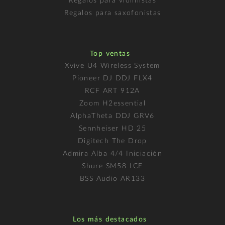
Regalos para violinistas
Regalos para saxofonistas
Top ventas
Xvive U4 Wireless System
Pioneer DJ DDJ FLX4
RCF ART 912A
Zoom H2essential
AlphaTheta DDJ GRV6
Sennheiser HD 25
Digitech The Drop
Admira Alba 4/4 Iniciación
Shure SM58 LCE
BSS Audio AR133
Los más destacados