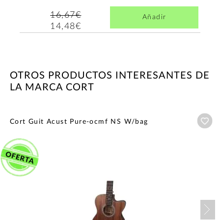
16,67€
Añadir
14,48€
OTROS PRODUCTOS INTERESANTES DE
LA MARCA CORT
Añ
Cort Guit Acust Pure-ocmf NS W/bag
Nex