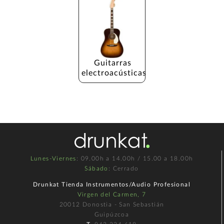
Guitarras 
electroacústicas
Lunes-Viernes
: 09.00h a 14.00h / 15.00 a 18.00h
Sábado
: Cerrado
Drunkat Tienda Instrumentos/Audio Profesional
Virgen del Carmen, 7
20012 Donostia - San Sebastián
Guipúzcoa