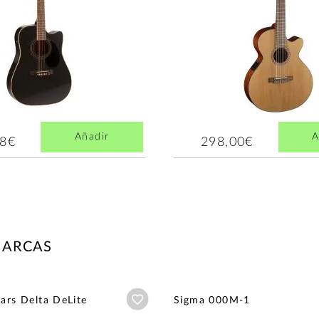
Añadir
A
28€
298,00€
MARCAS
Añadir a wishlist
tars Delta DeLite
Sigma 000M-1