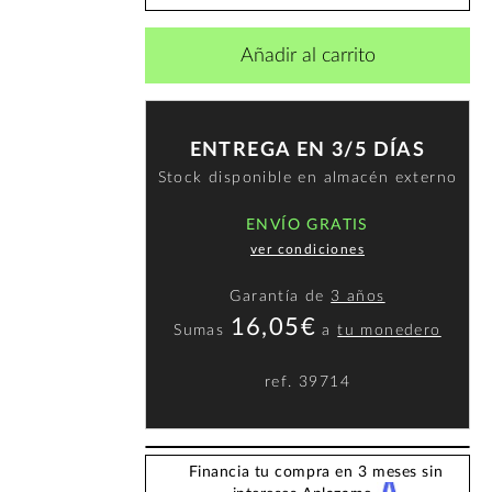
Añadir al carrito
ENTREGA EN 3/5 DÍAS
Stock disponible en almacén externo
ENVÍO GRATIS
ver condiciones
Garantía de
3 años
16,05€
Sumas
a
tu monedero
ref.
39714
Financia tu compra en 3 meses sin