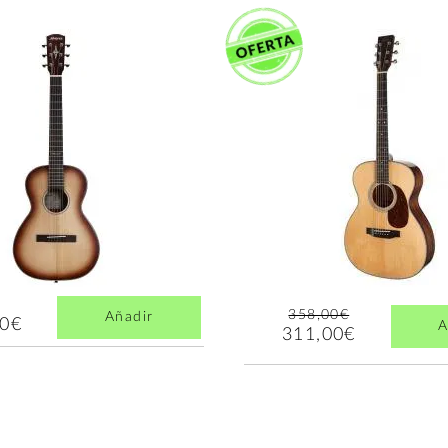
358,00€
Añadir
00€
A
311,00€