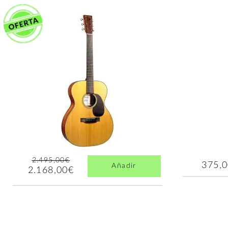
2.495,00€
375,
Añadir
2.168,00€