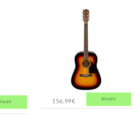
Añadir
156,99€
ñadir