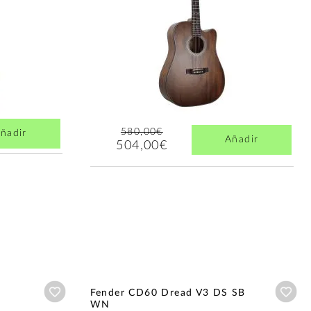
580,00€
ñadir
Añadir
504,00€
Añadir a wishlist
Aña
Fender CD60 Dread V3 DS SB
WN