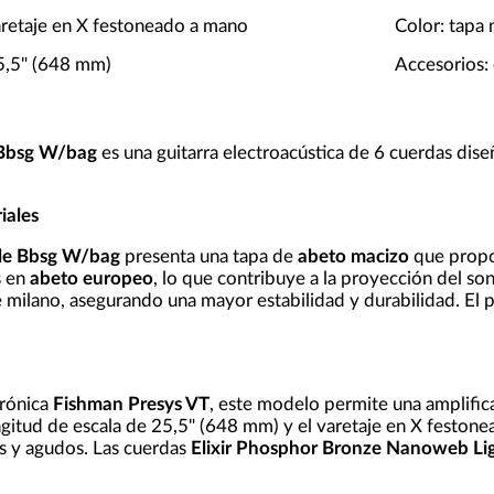
aretaje en X festoneado a mano
Color: tapa 
25,5" (648 mm)
Accesorios:
 Bbsg W/bag
es una guitarra electroacústica de 6 cuerdas dise
iales
le Bbsg W/bag
presenta una tapa de
abeto macizo
que propor
s en
abeto europeo
, lo que contribuye a la proyección del so
milano, asegurando una mayor estabilidad y durabilidad. El per
trónica
Fishman Presys VT
, este modelo permite una amplifica
gitud de escala de 25,5" (648 mm) y el varetaje en X festone
es y agudos. Las cuerdas
Elixir Phosphor Bronze Nanoweb Li