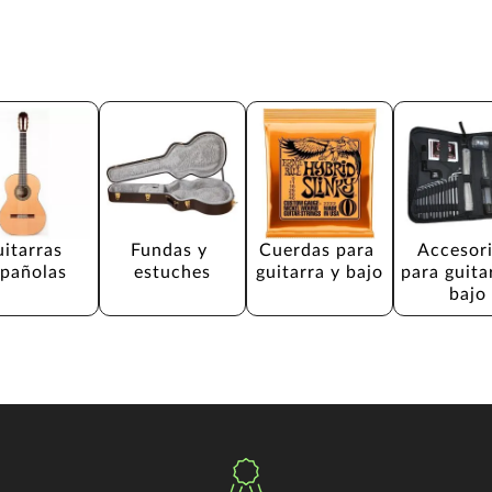
itarras 
Fundas y 
Cuerdas para 
Accesori
spañolas
estuches
guitarra y bajo
para guita
bajo