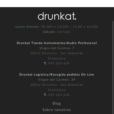
Lunes-Viernes
: 09.00h a 14.00h / 15.00 a 18.00h
Sábado
: Cerrado
Drunkat Tienda Instrumentos/Audio Profesional
Virgen del Carmen, 7
20012 Donostia - San Sebastián
Guipúzcoa
T.
943 324 618
Drunkat Logística/Recogida pedidos On Line
Virgen del Carmen, 39
20012 Donostia - San Sebastián
Guipúzcoa
T.
943 324 618
Blog
Sobre nosotros