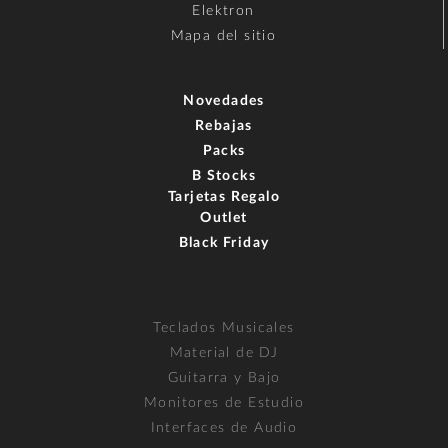
Elektron
Mapa del sitio
Novedades
Rebajas
Packs
B Stocks
Tarjetas Regalo
Outlet
Black Friday
Teclados Musicales
Material de DJ
Guitarra y Bajo
Monitores de Estudio
Interfaces de Audio