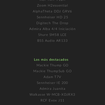
Zoom H2essential
AlphaTheta DDJ GRV6
Sennheiser HD 25
Digitech The Drop
Admira Alba 4/4 Iniciación
Shure SM58 LCE
BSS Audio AR133
Los más destacados
Mackie Thump GO
Mackie ThumpSub GO
Adam T7V
Sennheiser IE 200
Admira Juanita
Walkasse W-MCB-XDJRX3
RCF Evox J11