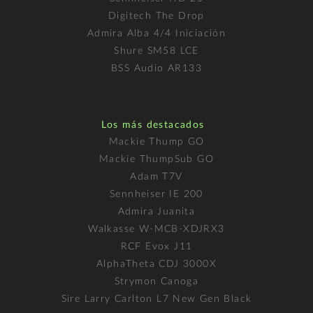
Digitech The Drop
Admira Alba 4/4 Iniciación
Shure SM58 LCE
BSS Audio AR133
Los más destacados
Mackie Thump GO
Mackie ThumpSub GO
Adam T7V
Sennheiser IE 200
Admira Juanita
Walkasse W-MCB-XDJRX3
RCF Evox J11
AlphaTheta CDJ 3000X
Strymon Canoga
Sire Larry Carlton L7 New Gen Black