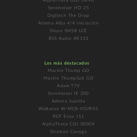
AlphaTheta DDJ GRV6
Sennheiser HD 25
Digitech The Drop
Admira Alba 4/4 Iniciación
Shure SM58 LCE
BSS Audio AR133
Los más destacados
Mackie Thump GO
Mackie ThumpSub GO
Adam T7V
Sennheiser IE 200
Admira Juanita
Walkasse W-MCB-XDJRX3
RCF Evox J11
AlphaTheta CDJ 3000X
Strymon Canoga