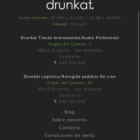
Lunes-Viernes
: 09.00h a 14.00h / 15.00 a 18.00h
Sábado
: Cerrado
Drunkat Tienda Instrumentos/Audio Profesional
Virgen del Carmen, 7
20012 Donostia - San Sebastián
Guipúzcoa
T.
943 324 618
Drunkat Logística/Recogida pedidos On Line
Virgen del Carmen, 39
20012 Donostia - San Sebastián
Guipúzcoa
T.
943 324 618
Blog
Sobre nosotros
Contacto
Condiciones de venta