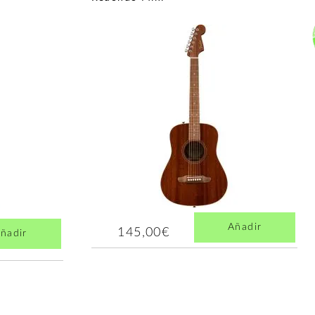
Añadir
145,00€
ñadir