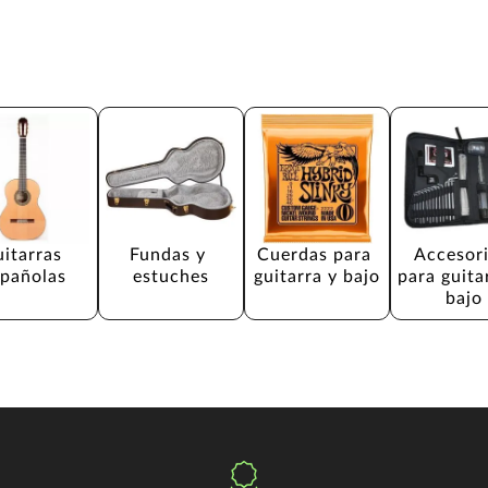
itarras 
Fundas y 
Cuerdas para 
Accesori
spañolas
estuches
guitarra y bajo
para guita
bajo