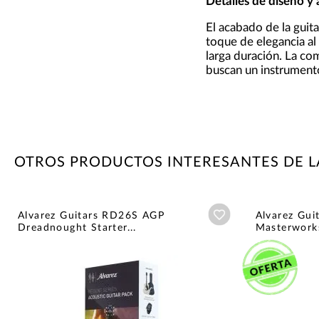
Detalles de diseño y
El acabado de la guit
toque de elegancia a
larga duración. La co
buscan un instrumento 
OTROS PRODUCTOS INTERESANTES DE L
Añadir a wishlist
Alvarez Guitars RD26S AGP
Alvarez Gu
Dreadnought Starter...
Masterwork