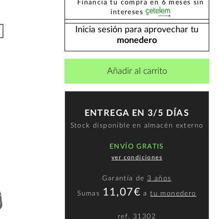
Financia tu compra en 6 meses sin
intereses
Inicia sesión para aprovechar tu
monedero
Añadir al carrito
ENTREGA EN 3/5 DÍAS
Stock disponible en almacén externo
ENVÍO GRATIS
ver condiciones
Garantía de
3 años
11,07€
Sumas
a
tu monedero
ref.
31302