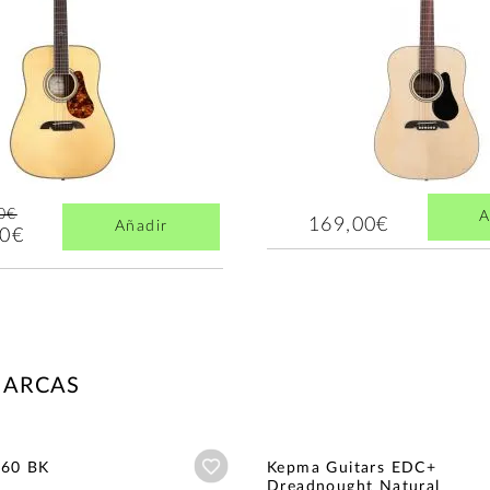
0€
A
169,00€
Añadir
00€
MARCAS
Añadir a wishlist
H60 BK
Kepma Guitars EDC+
Dreadnought Natural