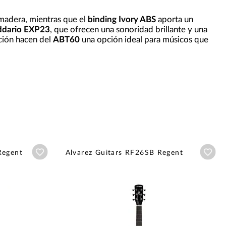
a madera, mientras que el
binding Ivory ABS
aporta un
ddario EXP23
, que ofrecen una sonoridad brillante y una
cción hacen del
ABT60
una opción ideal para músicos que
Añadir a wishlist
Aña
Regent
Alvarez Guitars RF26SB Regent