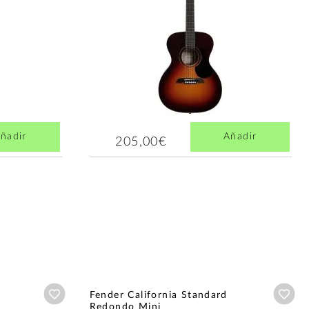
ñadir
Añadir
205,00€
Añadir a wishlist
Aña
Fender California Standard
Redondo Mini