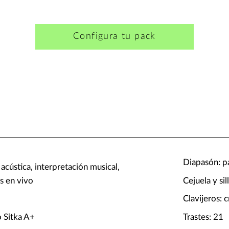
Configura tu pack
Diapasón: pa
 acústica, interpretación musical,
s en vivo
Cejuela y sil
Clavijeros:
 Sitka A+
Trastes: 21