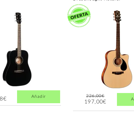
226,00€
Añadir
78€
A
197,00€