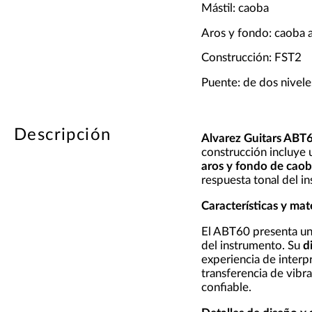
Mástil: caoba
Aros y fondo: caoba a
Construcción: FST2
Puente: de dos niveles
Descripción
Alvarez Guitars ABT6
construcción incluye
aros y fondo de caob
respuesta tonal del i
Características y mat
El ABT60 presenta u
del instrumento. Su
d
experiencia de interp
transferencia de vibr
confiable.