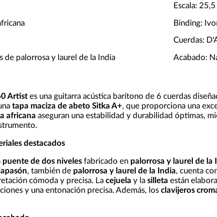
Escala: 25,5
fricana
Binding: Iv
Cuerdas: D
 de palorrosa y laurel de la India
Acabado: Na
0 Artist
es una guitarra acústica barítono de 6 cuerdas diseñ
 una
tapa maciza de abeto Sitka A+
, que proporciona una exce
a africana
aseguran una estabilidad y durabilidad óptimas, mi
nstrumento.
eriales destacados
n
puente de dos niveles
fabricado en
palorrosa y laurel de la 
iapasón
, también de
palorrosa y laurel de la India
, cuenta co
retación cómoda y precisa. La
cejuela
y la
silleta
están elabor
aciones y una entonación precisa. Además, los
clavijeros cro