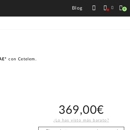
Blog
0
TAE*
con Cetelem.
369,00€
¿Lo has visto más barato?