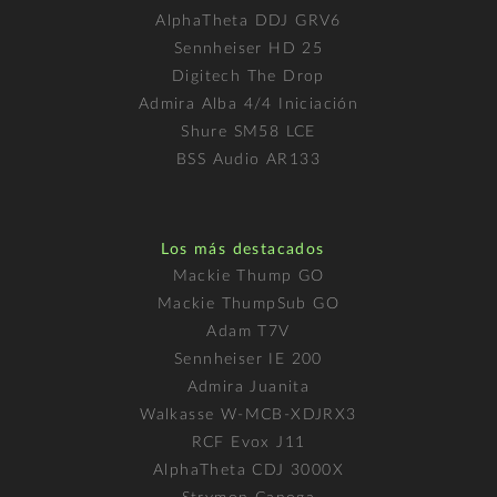
AlphaTheta DDJ GRV6
Sennheiser HD 25
Digitech The Drop
Admira Alba 4/4 Iniciación
Shure SM58 LCE
BSS Audio AR133
Los más destacados
Mackie Thump GO
Mackie ThumpSub GO
Adam T7V
Sennheiser IE 200
Admira Juanita
Walkasse W-MCB-XDJRX3
RCF Evox J11
AlphaTheta CDJ 3000X