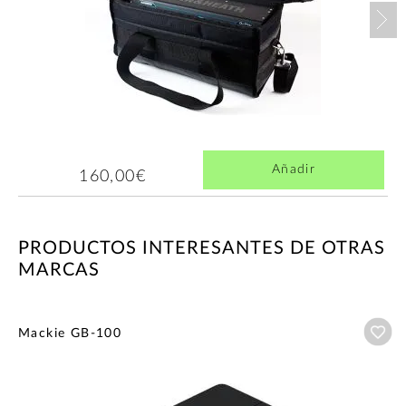
Nex
Añadir
160,00€
PRODUCTOS INTERESANTES DE OTRAS
MARCAS
Añ
Mackie GB-100