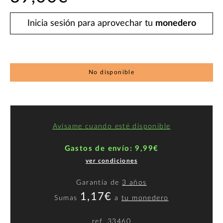
Inicia sesión para aprovechar tu
monedero
No disponible
Avísame cuando esté disponible
Gastos de envío: 9,99€
ver condiciones
Garantía de
3 años
1,17€
Sumas
a
tu monedero
ref.
33460