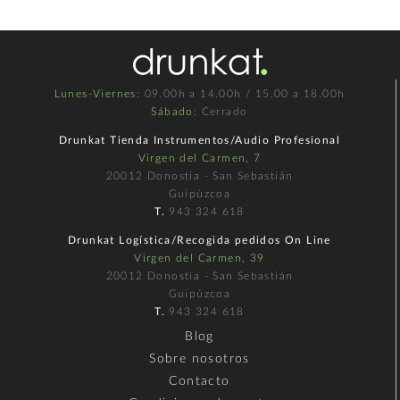
Lunes-Viernes
: 09.00h a 14.00h / 15.00 a 18.00h
Sábado
: Cerrado
Drunkat Tienda Instrumentos/Audio Profesional
Virgen del Carmen, 7
20012 Donostia - San Sebastián
Guipúzcoa
T.
943 324 618
Drunkat Logística/Recogida pedidos On Line
Virgen del Carmen, 39
20012 Donostia - San Sebastián
Guipúzcoa
T.
943 324 618
Blog
Sobre nosotros
Contacto