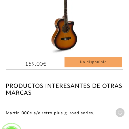
No disponible
159,00€
PRODUCTOS INTERESANTES DE OTRAS
MARCAS
Añ
Martin 000e a/e retro plus g. road series...