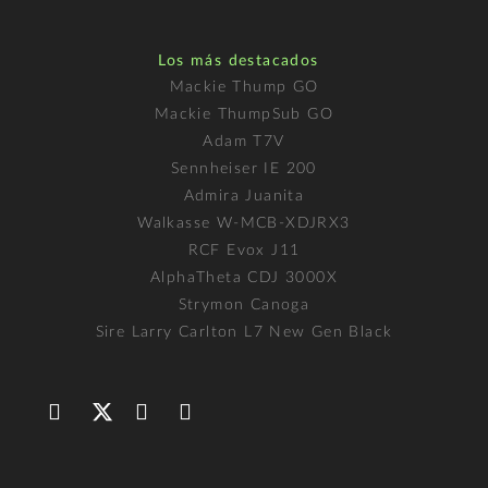
Los más destacados
Mackie Thump GO
Mackie ThumpSub GO
Adam T7V
Sennheiser IE 200
Admira Juanita
Walkasse W-MCB-XDJRX3
RCF Evox J11
AlphaTheta CDJ 3000X
Strymon Canoga
Sire Larry Carlton L7 New Gen Black