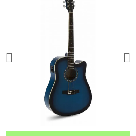
¿Quieres crearte tu propio pack?