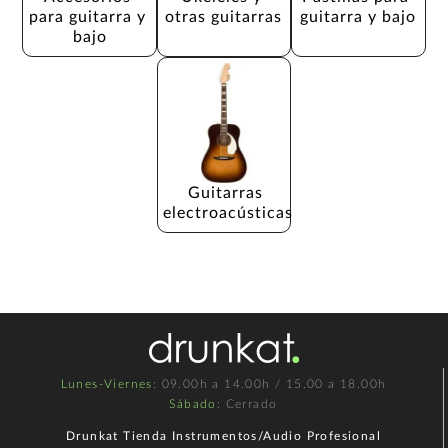
para guitarra y 
otras guitarras
guitarra y bajo
bajo
Guitarras 
electroacústicas
Lunes-Viernes
: 09.00h a 14.00h / 15.00 a 18.00h
Sábado
: Cerrado
Drunkat Tienda Instrumentos/Audio Profesional