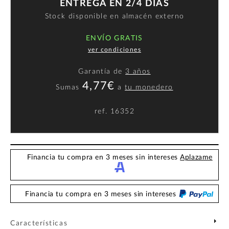
ENTREGA EN 2/4 DÍAS
Stock disponible en almacén externo
ENVÍO GRATIS
ver condiciones
Garantía de
3 años
4,77€
Sumas
a
tu monedero
ref.
16352
Financia tu compra en 3 meses sin intereses
Aplazame
Financia tu compra en 3 meses sin intereses
Características