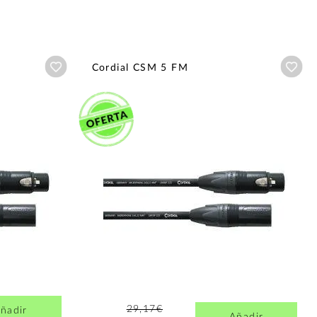
Añadir a wishlist
Aña
Cordial CSM 5 FM
29,17€
ñadir
Añadir