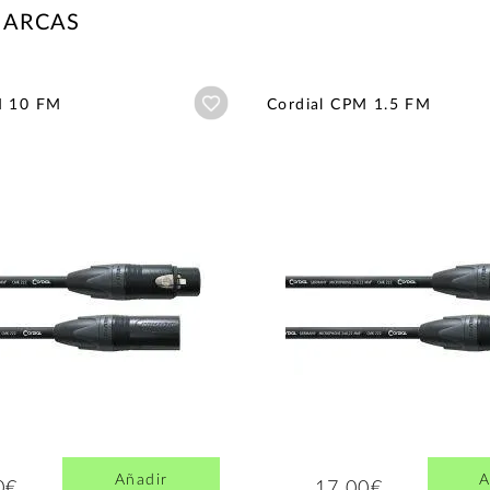
MARCAS
Añadir a wishlist
M 10 FM
Cordial CPM 1.5 FM
Añadir
A
0€
17,00€