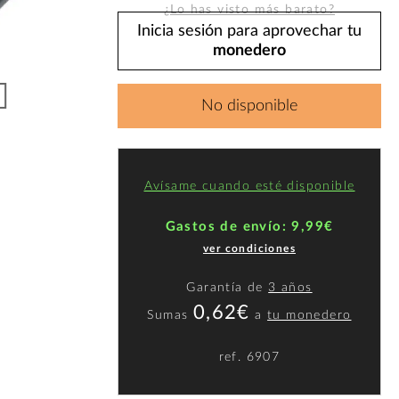
¿Lo has visto más barato?
Inicia sesión para aprovechar tu
monedero
No disponible
Avísame cuando esté disponible
Gastos de envío: 9,99€
ver condiciones
Garantía de
3 años
0,62€
Sumas
a
tu monedero
ref.
6907