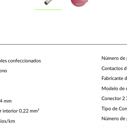
Número de p
bles confeccionados
Contactos d
fono
Fabricante 
Modelo de 
Conector 2
6,4 mm
Tipo de Co
r interior 0,22 mm²
Número de p
mios/km