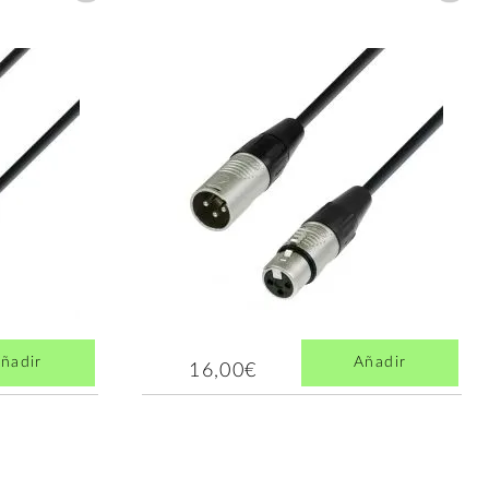
ñadir
Añadir
16,00€