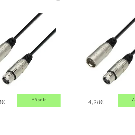
Añadir
A
8€
4,98€