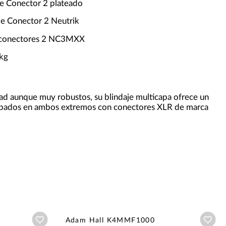
e Conector 2 plateado
de Conector 2 Neutrik
conectores 2 NC3MXX
 kg
dad aunque muy robustos, su blindaje multicapa ofrece un
 equipados en ambos extremos con conectores XLR de marca
Añadir a wishlist
Aña
Adam Hall K4MMF1000