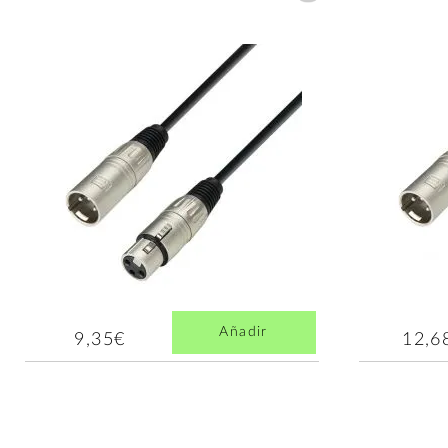
Añadir
9,35€
12,6