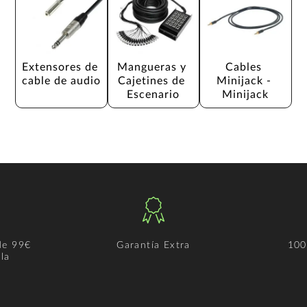
Extensores de 
Mangueras y 
Cables 
cable de audio
Cajetines de 
Minijack - 
Escenario
Minijack
de 99€
Garantía Extra
100
la