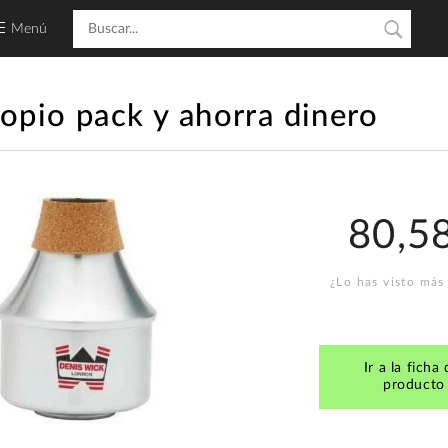
Menú
ropio pack y ahorra dinero
80,5
¿Lo has visto más
Ir a la ficha 
producto