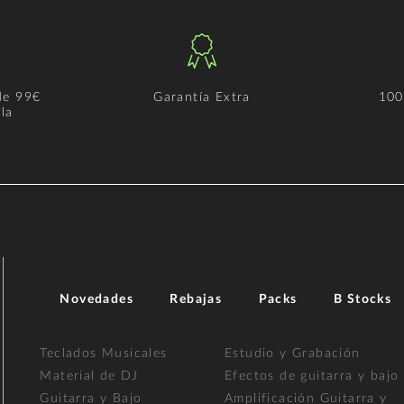
de 99€
Garantía Extra
100
la
Novedades
Rebajas
Packs
B Stocks
Teclados Musicales
Estudio y Grabación
Material de DJ
Efectos de guitarra y bajo
Guitarra y Bajo
Amplificación Guitarra y