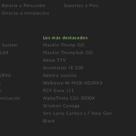
Batería y Percusión
Soportes y Pies
Directo e Instalación
Los más destacados
s System
Mackie Thump GO
FLX4
Mackie ThumpSub GO
Adam T7V
l
Sennheiser IE 200
 GRV6
Admira Juanita
5
Walkasse W-MCB-XDJRX3
p
RCF Evox J11
niciación
AlphaTheta CDJ 3000X
Strymon Canoga
Sire Larry Carlton L7 New Gen
Black