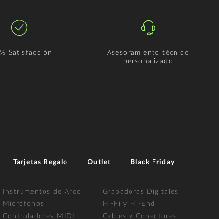
% Satisfacción
Asesoramiento técnico
personalizado
Tarjetas Regalo
Outlet
Black Friday
Instrumentos de Arco
Grabadoras Digitales
Micrófonos
Hi-Fi y Hi-End
Controladores MIDI
Cables y Conectores