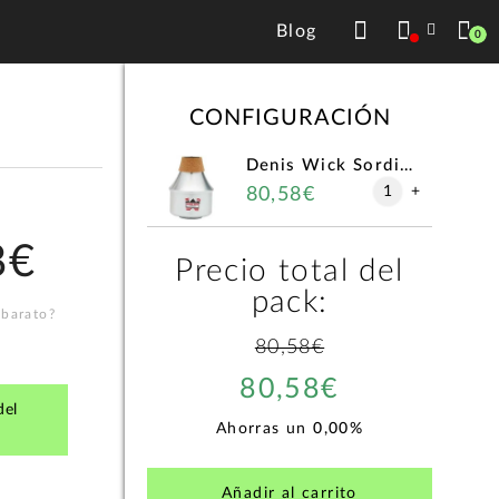
Blog
0
CONFIGURACIÓN
Denis Wick Sordina 5506 Harmon
1
+
80,58€
8€
Precio total del
pack:
 barato?
80,58€
80,58€
del
Ahorras un
0,00%
Añadir al carrito