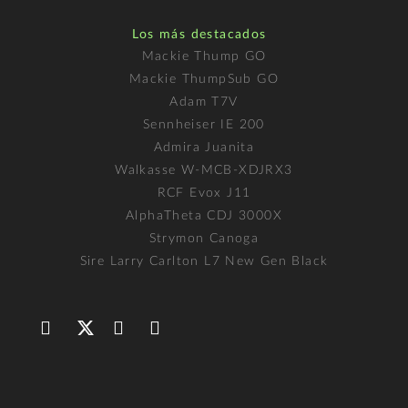
Los más destacados
Mackie Thump GO
Mackie ThumpSub GO
Adam T7V
Sennheiser IE 200
Admira Juanita
Walkasse W-MCB-XDJRX3
RCF Evox J11
AlphaTheta CDJ 3000X
Strymon Canoga
Sire Larry Carlton L7 New Gen Black