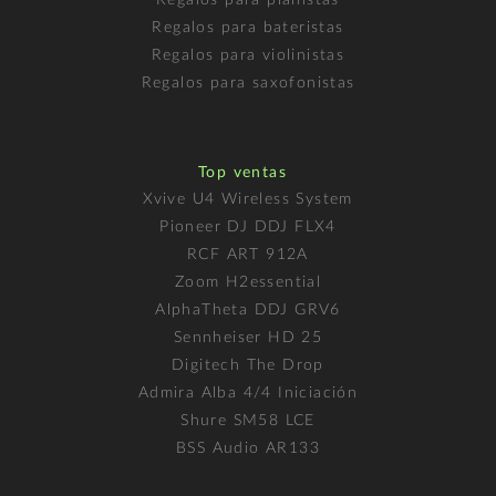
Regalos para pianistas
Regalos para bateristas
Regalos para violinistas
Regalos para saxofonistas
Top ventas
Xvive U4 Wireless System
Pioneer DJ DDJ FLX4
RCF ART 912A
Zoom H2essential
AlphaTheta DDJ GRV6
Sennheiser HD 25
Digitech The Drop
Admira Alba 4/4 Iniciación
Shure SM58 LCE
BSS Audio AR133