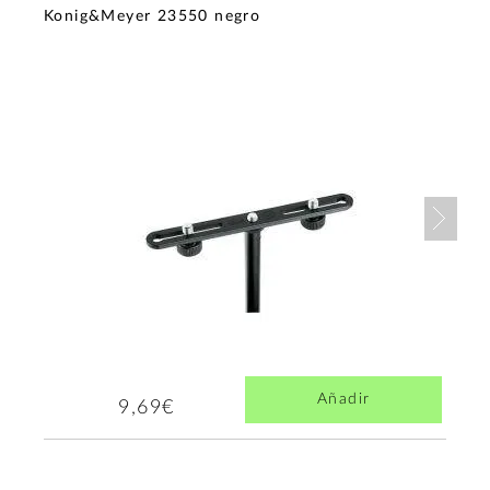
Konig&Meyer 23550 negro
Nex
Añadir
9,69€